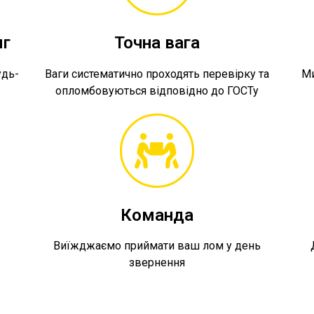
яг
Точна вага
удь-
Ваги систематично проходять перевірку та
Ми
опломбовуються відповідно до ГОСТу
Команда
а
Виїжджаємо приймати ваш лом у день
звернення