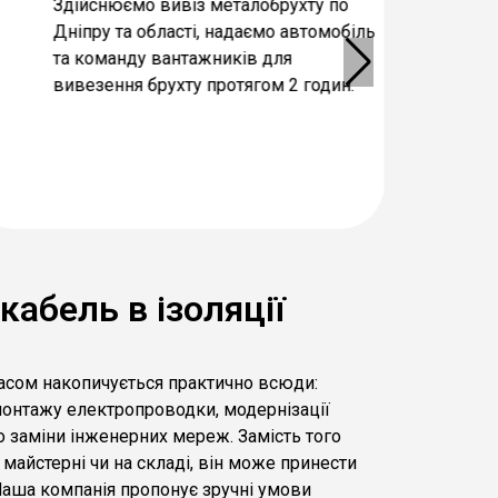
Здійснюємо вивіз металобрухту по
Ро
Дніпру та області, надаємо автомобіль
бу
та команду вантажників для
по
вивезення брухту протягом 2 годин.
ін
рі
кабель в ізоляції
 часом накопичується практично всюди:
монтажу електропроводки, модернізації
 заміни інженерних мереж. Замість того
 майстерні чи на складі, він може принести
Наша компанія пропонує зручні умови