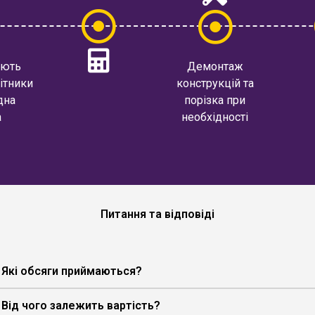
ють
Демонтаж
ітники
конструкцій та
дна
порізка при
а
необхідності
Питання та відповіді
Які обсяги приймаються?
Від чого залежить вартість?