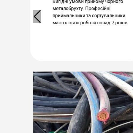
рукції
Вигідні умови прийому чорного
ості, маємо
металобрухту. Професійні
а
приймальники та сортувальники
відчених
мають стаж роботи понад 7 років.