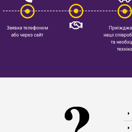
Заявка телефоном
Приїжджа
або через сайт
наші співроб
та необхі
технік