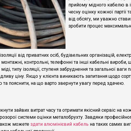
прийому мідного кабелю в і
чесну оцінку кожної партії
від обсягу, ми уважно став
зробити процес максимальн
золяції від приватних осіб, будівельних організацій, еле
монтажні, контрольні, телефонні та інші кабельні вироби, щ
міді, типу ізоляції, ступеня забруднення та загальної ваги п
дливу ціну. Якщо у клієнта виникають запитання щодо сорт
 та пояснити, на що варто звернути увагу перед здачею.
ути зайвих витрат часу та отримати якісний сервіс на кожн
розорої системи оцінки металобрухту. Завдяки професійно
 також можете
здати алюмінієвий кабель
на таких самих ви