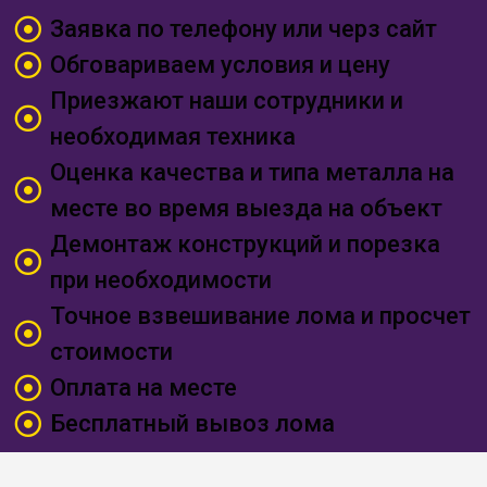
Заявка по телефону или черз сайт
Обговариваем условия и цену
Приезжают наши сотрудники и
необходимая техника
Оценка качества и типа металла на
месте во время выезда на объект
Демонтаж конструкций и порезка
при необходимости
Точное взвешивание лома и просчет
стоимости
Оплата на месте
Бесплатный вывоз лома