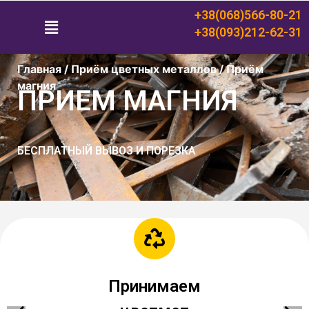
+38(068)566-80-21
+38(093)212-62-31
Главная
/
Приём цветных металлов
/
Приём
магния
ПРИЕМ МАГНИЯ
БЕСПЛАТНЫЙ ВЫВОЗ И ПОРЕЗКА
Самовывоз